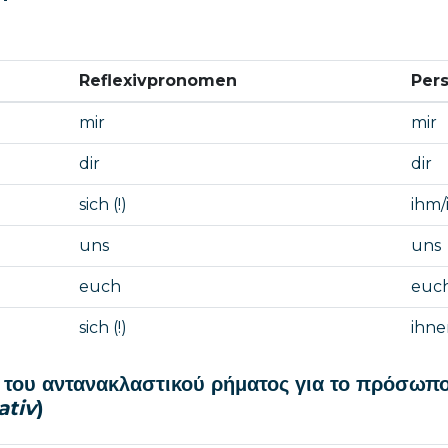
Reflexivpronomen
Per
mir
mir
dir
dir
sich (!)
ihm/i
uns
uns
euch
euc
sich (!)
ihne
 του αντανακλαστικού ρήματος για το πρόσωπο
ativ
)