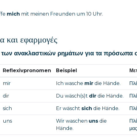
ffe
mich
mit meinen Freunden um 10 Uhr.
α και εφαρμογές
 των ανακλαστικών ρημάτων για τα πρόσωπα σ
Reflexivpronomen
Beispiel
Με
mir
Ich wasche
mir
die Hände.
Πλέ
dir
Du wäsch(s)t
dir
die Hände.
Πλέ
sich
Er wäscht
sich
die Hände.
Πλέ
uns
Wir waschen
uns
die
Πλέ
Hände.
μας