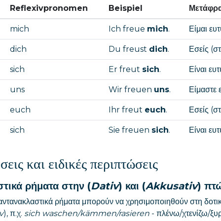
Reflexivpronomen
Beispiel
Μετάφρ
mich
Ich freue
mich
.
Είμαι ευ
dich
Du freust
dich
.
Εσείς (στ
sich
Er freut
sich
.
Είναι ευτ
uns
Wir freuen
uns
.
Είμαστε 
euch
Ihr freut
euch
.
Εσείς (στ
sich
Sie freuen
sich
.
Είναι ευτ
σεις και ειδικές περιπτώσεις
τικά ρήματα στην (
Dativ
) και (
Akkusativ
) πτ
αντανακλαστικά ρήματα μπορούν να χρησιμοποιηθούν στη δοτι
v
), π.χ.
sich waschen/kämmen/rasieren
- πλένω/χτενίζω/ξυρ