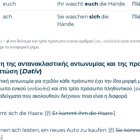
euch
Ihr wascht
euch
die Hände.
Πλέ
sich
Sie waschen
sich
die
Πλέ
Hände.
👉
ä
στο δεύτερο και τρίτο πρόσωπο ενικού αριθμού (
du, er/sie/es
) είναι απο
με το αναφορικό ρήμα.
η της αντανακλαστικής αντωνυμίας και της π
πτώση (
Dativ
)
τική αντωνυμία για σχεδόν κάθε πρόσωπο έχει την ίδια μορφή 
σωπο ενικού (
er/sie/es
) και στο τρίτο πρόσωπο πληθυντικού (
si
αδείγματα που ακολουθούν δείχνουν ποια είναι η διαφορά.
t sich die Haare. [(!)
Er kämmt ihm die Haare.
]
nen sich leisten, ein neues Auto zu kaufen. [(!)
Sie könne
.
]