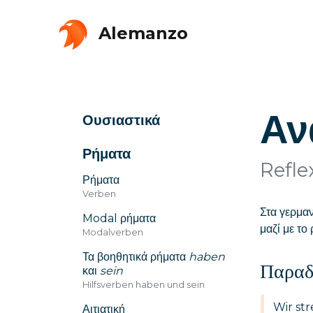
Alemanzo
Αν
Ουσιαστικά
Ρήματα
Refle
Ρήματα
Verben
Στα γερμαν
Modal ρήματα
μαζί με το
Modalverben
Τα βοηθητικά ρήματα
haben
Παραδ
και
sein
Hilfsverben haben und sein
Wir st
Αιτιατική