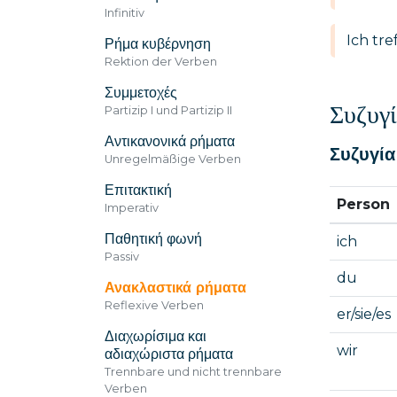
Infinitiv
Ich tre
Ρήμα κυβέρνηση
Rektion der Verben
Συμμετοχές
Συζυγί
Partizip I und Partizip II
Αντικανονικά ρήματα
Συζυγία
Unregelmäßige Verben
Επιτακτική
Person
Imperativ
Παθητική φωνή
ich
Passiv
du
Ανακλαστικά ρήματα
Reflexive Verben
er/sie/es
Διαχωρίσιμα και
wir
αδιαχώριστα ρήματα
Trennbare und nicht trennbare
Verben