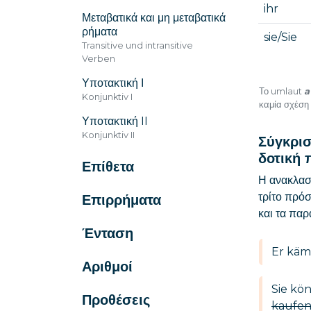
ihr
Μεταβατικά και μη μεταβατικά
ρήματα
sie/Sie
Transitive und intransitive
Verben
Υποτακτική Ι
Το umlaut
a
Konjunktiv I
καμία σχέση 
Υποτακτική II
Konjunktiv II
Σύγκρισ
δοτική 
Επίθετα
Η ανακλασ
τρίτο πρό
Επιρρήματα
και τα παρ
Ένταση
Er kämm
Αριθμοί
Sie kön
Προθέσεις
kaufen