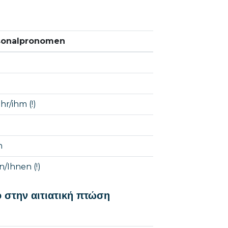
sonalpronomen
hr/ihm (!)
h
n/Ihnen (!)
 στην αιτιατική πτώση