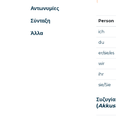
Αντωνυμίες
Σύνταξη
Person
ich
Άλλα
du
er/sie/es
wir
ihr
sie/Sie
Συζυγία
(
Akkus