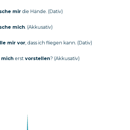
sche mir
die Hände. (Dativ)
sche mich
. (Akkusativ)
lle mir vor
, dass ich fliegen kann. (Dativ)
h
mich
erst
vorstellen
? (Akkusativ)