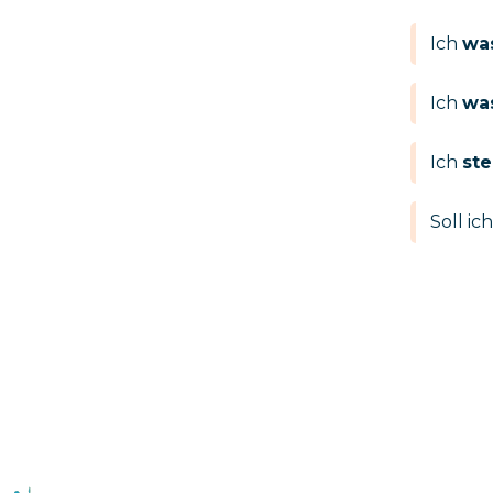
Ich
wa
Ich
wa
Ich
ste
Soll ic