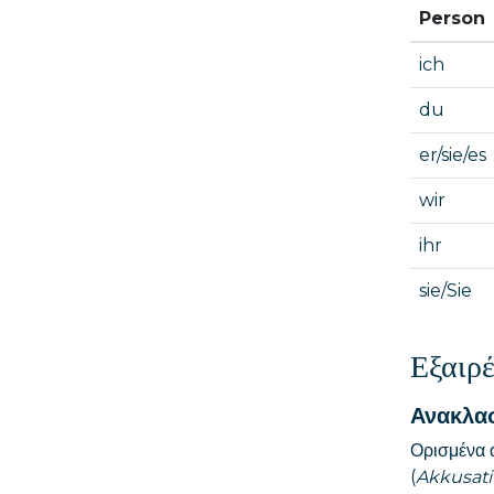
Person
ich
du
er/sie/es
wir
ihr
sie/Sie
Εξαιρέ
Ανακλασ
Ορισμένα 
(
Akkusati