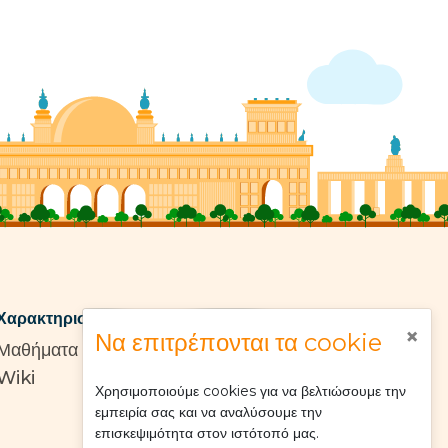
Χαρακτηριστικά
Εταιρία
×
Να επιτρέπονται τα cookie
Μαθήματα
Σχετικά με
Wiki
Αποτύπωμα
Χρησιμοποιούμε cookies για να βελτιώσουμε την
Οροι χρήσης
εμπειρία σας και να αναλύσουμε την
Πολιτική απορρήτου
επισκεψιμότητα στον ιστότοπό μας.