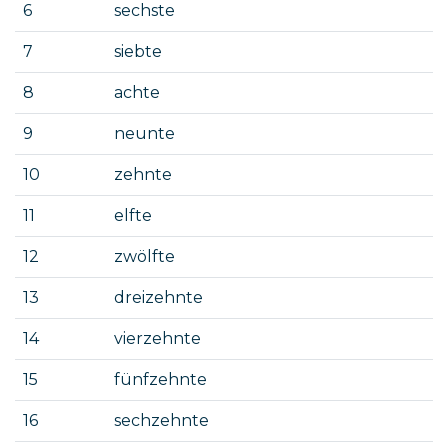
6
sechste
7
siebte
8
achte
9
neunte
10
zehnte
11
elfte
12
zwölfte
13
dreizehnte
14
vierzehnte
15
fünfzehnte
16
sechzehnte