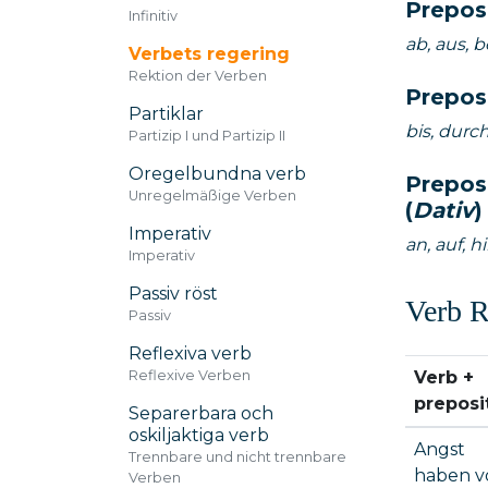
Preposi
Infinitiv
ab, aus, b
Verbets regering
Rektion der Verben
Preposi
Partiklar
bis, durc
Partizip I und Partizip II
Oregelbundna verb
Prepos
Unregelmäßige Verben
(
Dativ
)
Imperativ
an, auf, h
Imperativ
Passiv röst
Verb R
Passiv
Reflexiva verb
Reflexive Verben
Verb +
preposi
Separerbara och
oskiljaktiga verb
Angst
Trennbare und nicht trennbare
haben v
Verben