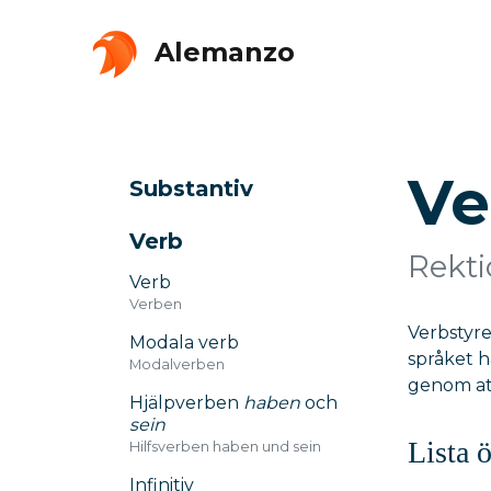
Alemanzo
Ve
Substantiv
Verb
Rekti
Verb
Verben
Verbstyre
Modala verb
språket h
Modalverben
genom att
Hjälpverben
haben
och
sein
Lista 
Hilfsverben haben und sein
Infinitiv