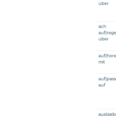
über
sich
auf|reg
über
auf|hör
mit
auf|pas
auf
aus|geb