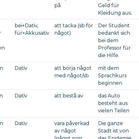
på
Geld für
Kleidung aus.
bei+Dativ,
att tacka (sb för
Der Student
r
für+Akkusativ
något)
bedankt sich
bei dem
en
Professor für
die Hilfe.
en
Dativ
att börja något
mit dem
med något/sb
Sprachkurs
beginnen
n
Dativ
att bestå av
das Auto
besteht aus
vielen Teilen
en
Dativ
vara påverkad
Die ganze
av något
Stadt ist von
(något som
der Epidemie