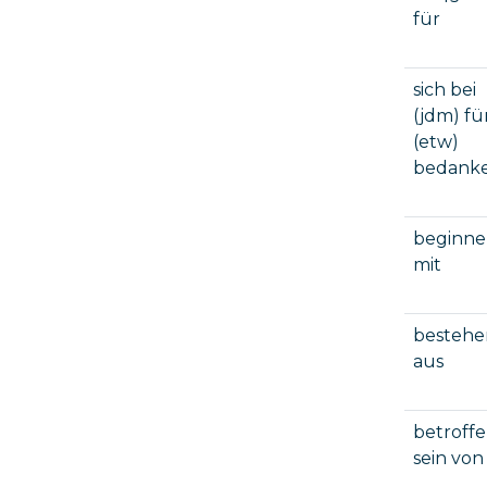
für
sich bei
(jdm) fü
(etw)
bedank
beginn
mit
bestehe
aus
betroff
sein von