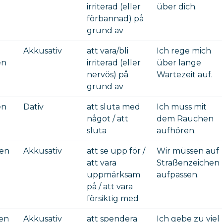
irriterad (eller
über dich.
förbannad) på
grund av
Akkusativ
att vara/bli
Ich rege mich
en
irriterad (eller
über lange
nervös) på
Wartezeit auf.
grund av
en
Dativ
att sluta med
Ich muss mit
något / att
dem Rauchen
sluta
aufhören.
sen
Akkusativ
att se upp för /
Wir müssen auf
att vara
Straßenzeichen
uppmärksam
aufpassen.
på / att vara
försiktig med
en
Akkusativ
att spendera
Ich gebe zu viel