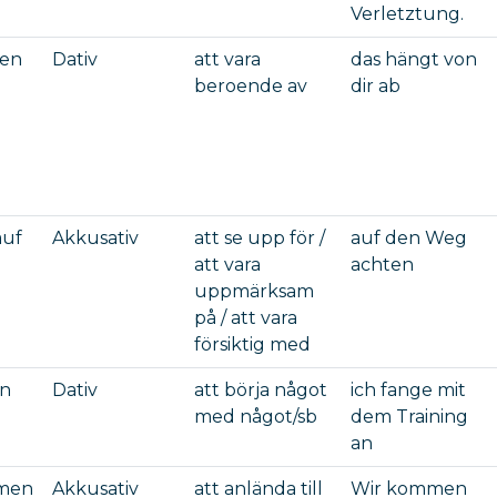
Verletztung.
gen
Dativ
att vara
das hängt von
beroende av
dir ab
auf
Akkusativ
att se upp för /
auf den Weg
att vara
achten
uppmärksam
på / att vara
försiktig med
en
Dativ
att börja något
ich fange mit
med något/sb
dem Training
an
men
Akkusativ
att anlända till
Wir kommen