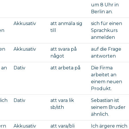
um 8 Uhr in
Berlin an.
Akkusativ
att anmäla sig
sich für einen
en
till
Sprachkurs
anmelden
en
Akkusativ
att svara på
auf die Frage
något
antworten
 an
Dativ
att arbeta på
Die Firma
arbeitet an
einem neuen
Produkt.
lich
Dativ
att vara lik
Sebastian ist
sb/sth
seinem Bruder
ähnlich.
ern
Akkusativ
att vara/bli
Ich ärgere mich