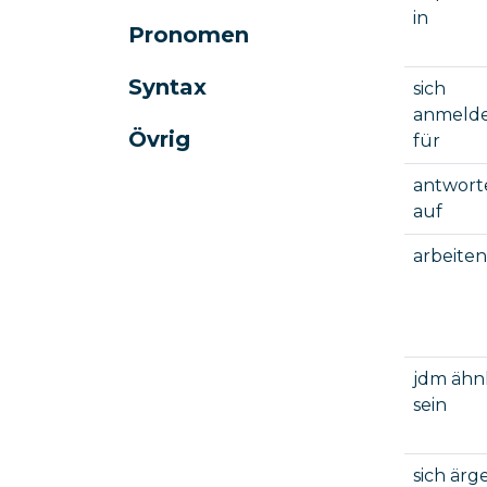
in
Pronomen
Syntax
sich
anmeld
Övrig
für
antwort
auf
arbeiten
jdm ähn
sein
sich ärg