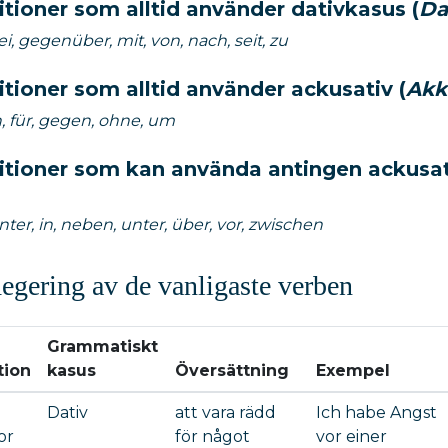
tioner som alltid använder dativkasus (
Da
ei, gegenüber, mit, von, nach, seit, zu
tioner som alltid använder ackusativ (
Akk
h, für, gegen, ohne, um
itioner som kan använda antingen ackusat
inter, in, neben, unter, über, vor, zwischen
egering av de vanligaste verben
Grammatiskt
tion
kasus
Översättning
Exempel
Dativ
att vara rädd
Ich habe Angst
or
för något
vor einer