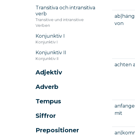
Transitiva och intransitiva
verb
ab|hän
Transitive und intransitive
von
Verben
Konjunktiv I
Konjunktiv I
Konjunktiv II
Konjunktiv II
achten 
Adjektiv
Adverb
Tempus
anfang
mit
Siffror
Prepositioner
an|kom