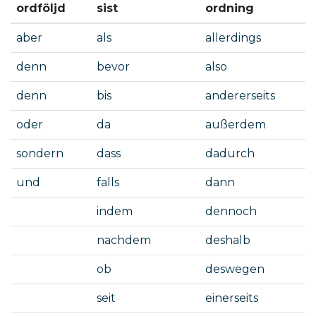
ordföljd
sist
ordning
aber
als
allerdings
denn
bevor
also
denn
bis
andererseits
oder
da
außerdem
sondern
dass
dadurch
und
falls
dann
indem
dennoch
nachdem
deshalb
ob
deswegen
seit
einerseits