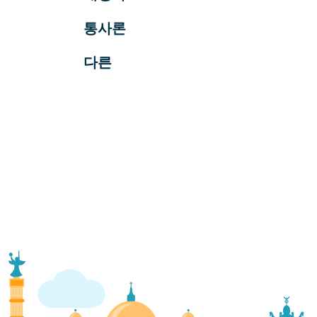
통사론
다른