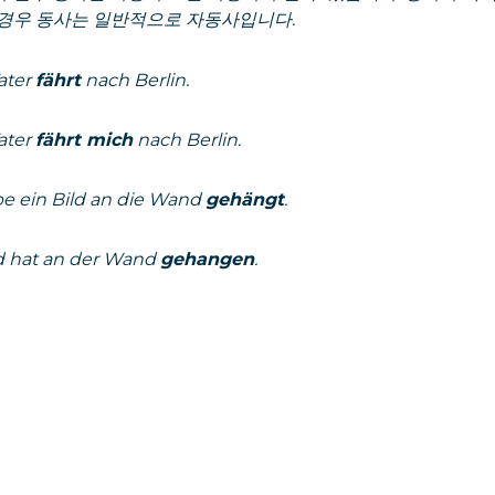
 경우 동사는 일반적으로 자동사입니다.
ater
fährt
nach Berlin.
ater
fährt mich
nach Berlin.
be ein Bild an die Wand
gehängt
.
ld hat an der Wand
gehangen
.