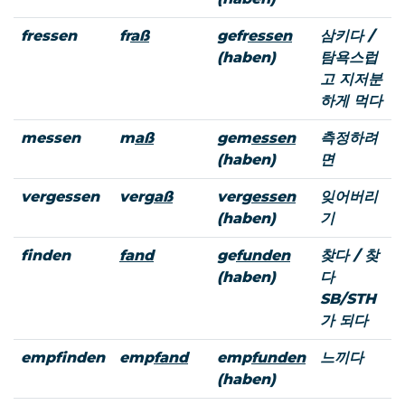
fressen
fr
aß
gefr
essen
삼키다 /
(haben)
탐욕스럽
고 지저분
하게 먹다
messen
m
aß
gem
essen
측정하려
(haben)
면
vergessen
verg
aß
verg
essen
잊어버리
(haben)
기
finden
fand
ge
funden
찾다 / 찾
(haben)
다
SB/STH
가 되다
empfinden
emp
fand
emp
funden
느끼다
(haben)