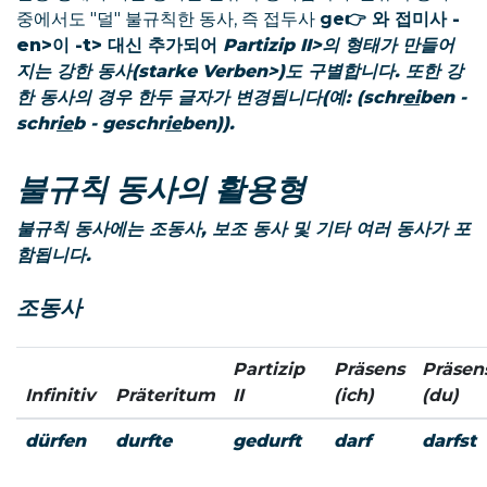
중에서도 "덜" 불규칙한 동사, 즉 접두사
ge👉 와 접미사
-
en>이
-t> 대신 추가되어
Partizip II>의 형태가 만들어
지는 강한 동사(
starke Verben>)도 구별합니다. 또한 강
한 동사의 경우 한두 글자가 변경됩니다(예:
(schr
ei
ben -
schr
ie
b - geschr
ie
ben)
).
불규칙 동사의 활용형
불규칙 동사에는 조동사, 보조 동사 및 기타 여러 동사가 포
함됩니다.
조동사
Partizip
Präsens
Präsen
Infinitiv
Präteritum
II
(ich)
(du)
dürfen
durfte
gedurft
darf
darfst