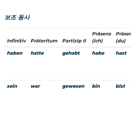
보조 동사
Präsens
Präse
Infinitiv
Präteritum
Partizip II
(ich)
(du)
haben
hatte
gehabt
habe
hast
sein
war
gewesen
bin
bist