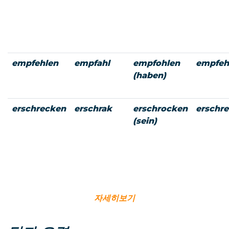
empfehlen
empfahl
empfohlen
empfeh
(haben)
erschrecken
erschrak
erschrocken
erschr
(sein)
자세히보기