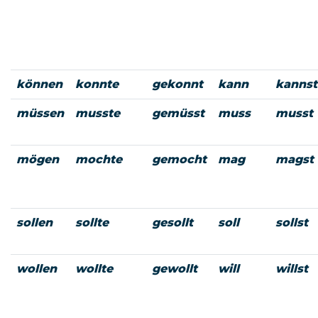
können
konnte
gekonnt
kann
kannst
müssen
musste
gemüsst
muss
musst
mögen
mochte
gemocht
mag
magst
sollen
sollte
gesollt
soll
sollst
wollen
wollte
gewollt
will
willst