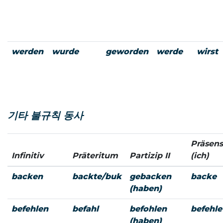
werden
wurde
geworden
werde
wirst
기타 불규칙 동사
Präsens
Infinitiv
Präteritum
Partizip II
(ich)
backen
backte/buk
gebacken
backe
(haben)
befehlen
befahl
befohlen
befehle
(haben)