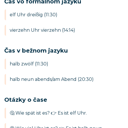
Čas vo formálnom jazyku
elf Uhr dreißig (11:30)
vierzehn Uhr vierzehn (14:14)
Čas v bežnom jazyku
halb zwölf (11:30)
halb neun abends/am Abend (20:30)
Otázky o čase
🤔 Wie spät ist es? 👉 Es ist elf Uhr.