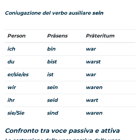
Coniugazione del verbo ausiliare
sein
Person
Präsens
Präteritum
ich
bin
war
du
bist
warst
er/sie/es
ist
war
wir
sein
waren
ihr
seid
wart
sie/Sie
sind
waren
Confronto tra voce passiva e attiva