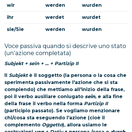
wir
werden
wurden
ihr
werdet
wurdet
sie/Sie
werden
wurden
Voce passiva quando si descrive uno stato
(un'azione completata)
Subjekt + sein + ... + Partizip II
Il
Subjekt
è il soggetto (la persona o la cosa che
sperimenta passivamente l'azione che si sta
compiendo) che mettiamo all'inizio della frase,
poi il verbo ausiliare coniugato
sein
, e alla fine
della frase il verbo nella forma
Partizip II
(participio passato). Se vogliamo menzionare
chi/cosa sta eseguendo l'azione (cioè il
complemento
Oggetto
), allora usiamo le
costruzioni
von
+ Dativ
+ persona /cosa o
durch