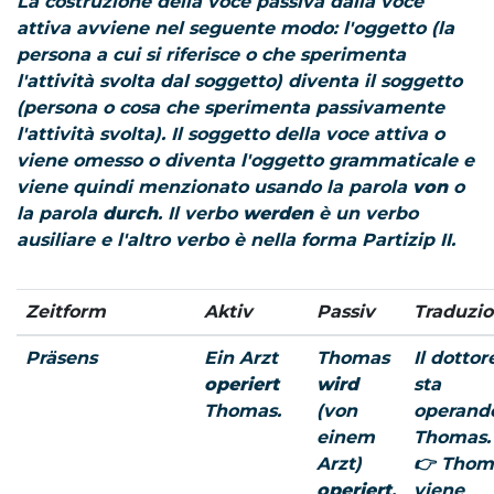
La costruzione della voce passiva dalla voce
attiva avviene nel seguente modo: l'oggetto (la
persona a cui si riferisce o che sperimenta
l'attività svolta dal soggetto) diventa il soggetto
(persona o cosa che sperimenta passivamente
l'attività svolta). Il soggetto della voce attiva o
viene omesso o diventa l'oggetto grammaticale e
viene quindi menzionato usando la parola
von
o
la parola
durch
. Il verbo
werden
è un verbo
ausiliare e l'altro verbo è nella forma
Partizip II
.
Zeitform
Aktiv
Passiv
Traduzi
Präsens
Ein Arzt
Thomas
Il dottor
operiert
wird
sta
Thomas.
(von
operand
einem
Thomas.
Arzt)
👉 Thom
operiert
.
viene