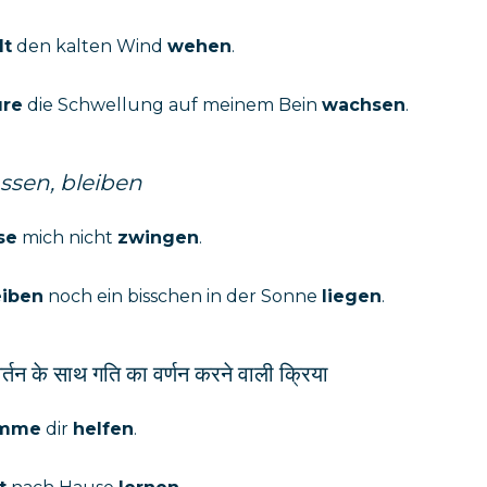
lt
den kalten Wind
wehen
.
üre
die Schwellung auf meinem Bein
wachsen
.
assen, bleiben
se
mich nicht
zwingen
.
eiben
noch ein bisschen in der Sonne
liegen
.
र्तन के साथ गति का वर्णन करने वाली क्रिया
mme
dir
helfen
.