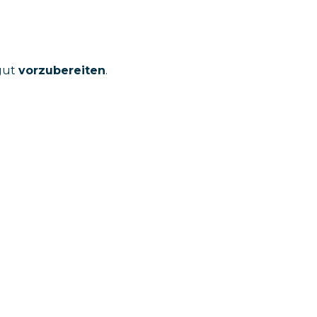
 gut
vorzubereiten
.