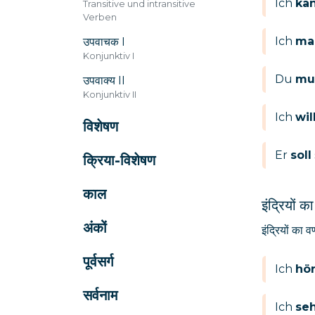
Ich
ka
Transitive und intransitive
Verben
Ich
ma
उपवाचक I
Konjunktiv I
Du
mu
उपवाक्य II
Konjunktiv II
Ich
wil
विशेषण
Er
soll
क्रिया-विशेषण
काल
इंद्रियों क
अंकों
इंद्रियों का व
पूर्वसर्ग
Ich
hö
सर्वनाम
Ich
se