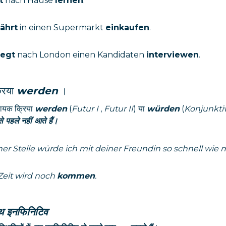
t
nach Hause
lernen
.
fährt
in einen Supermarkt
einkaufen
.
iegt
nach London einen Kandidaten
interviewen
.
रिया
werden
।
ायक क्रिया
werden
(
Futur I
,
Futur II
) या
würden
(
Konjunktiv
 पहले नहीं आते हैं।
ner Stelle würde ich mit deiner Freundin so schnell wie
Zeit wird noch
kommen
.
थ इनफिनिटिव