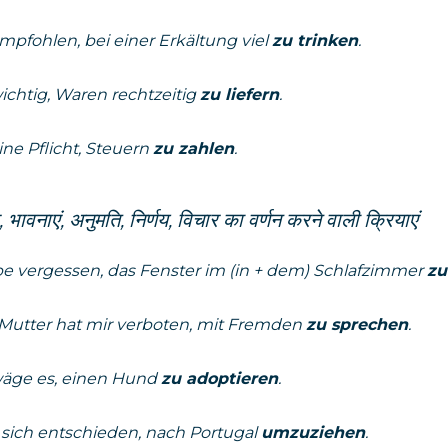
empfohlen, bei einer Erkältung viel
zu trinken
.
wichtig, Waren rechtzeitig
zu liefern
.
eine Pflicht, Steuern
zu zahlen
.
, भावनाएं, अनुमति, निर्णय, विचार का वर्णन करने वाली क्रियाएं
be vergessen, das Fenster im (in + dem) Schlafzimmer
zu
Mutter hat mir verboten, mit Fremden
zu sprechen
.
wäge es, einen Hund
zu adoptieren
.
t sich entschieden, nach Portugal
umzuziehen
.