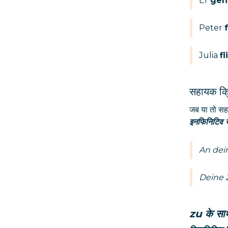
Er
geh
Peter
Julia
fl
सहायक क्
जब या तो सह
इनफिनिटिव से
An dei
Deine 
zu
के सा